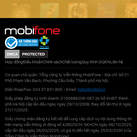
Hợp đồng
Điều khoản
Chính sách
Chất lượng
Quy trình GQKN
Liên hệ
Cơ quan chủ quản: Tổng công ty Viễn thông MobiFone - Địa chỉ: Số 01
Phố Phạm Văn Bạch, Phường Cầu Giấy, Thành phố Hà Nội.
Điện thoại/Fax: 024.37.831.800 - Email:
hotro@cliptv.vn
Giấy phép đăng ký kinh doanh: 0100686209-087 do Sở KHĐT thành
phố Hà Nội cấp lần đầu ngày ngày 29/10/2008, thay đổi lần thứ 8 ngày
27/11/2025.
Giấy chứng nhận đăng ký kết nối để cung cấp dịch vụ nội dung thông tin
trên mạng viễn thông di động số 4280/GCN-SKHCN ngày 06/10/2025,
cấp lần đầu ngày 26/03/2025, có giá trị đến hết ngày 25/03/2030 (của
Tổng Công ty Viễn thông MobiFone)