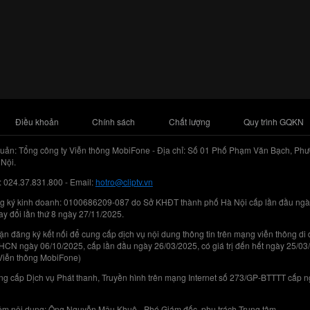
Điều khoản
Chính sách
Chất lượng
Quy trình GQKN
uản: Tổng công ty Viễn thông MobiFone - Địa chỉ: Số 01 Phố Phạm Văn Bạch, Phư
Nội.
: 024.37.831.800 - Email:
hotro@cliptv.vn
g ký kinh doanh: 0100686209-087 do Sở KHĐT thành phố Hà Nội cấp lần đầu ngà
ay đổi lần thứ 8 ngày 27/11/2025.
n đăng ký kết nối để cung cấp dịch vụ nội dung thông tin trên mạng viễn thông di
N ngày 06/10/2025, cấp lần đầu ngày 26/03/2025, có giá trị đến hết ngày 25/03
Viễn thông MobiFone)
g cấp Dịch vụ Phát thanh, Truyền hình trên mạng Internet số 273/GP-BTTTT cấp 
iệm nội dung: Ông Nguyễn Mậu Khuê - Phó Giám đốc, phụ trách Trung tâm