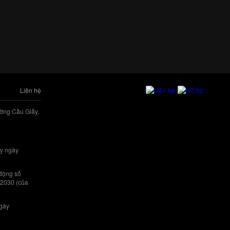
Liên hệ
ờng Cầu Giấy,
y ngày
 động số
/2030 (của
ngày