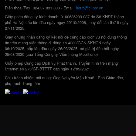
Điện thoại/Fax: 024.37.831.800 - Email:
hotro@cliptv.vn
Giấy phép đăng ký kinh doanh: 0100686209-087 do Sở KHĐT thành
phố Hà Nội cấp lần đầu ngày ngày 29/10/2008, thay đổi lần thứ 8 ngày
27/11/2025.
Giấy chứng nhận đăng ký kết nối để cung cấp dịch vụ nội dung thông
tin trên mạng viễn thông di động số 4280/GCN-SKHCN ngày
06/10/2025, cấp lần đầu ngày 26/03/2025, có giá trị đến hết ngày
25/03/2030 (của Tổng Công ty Viễn thông MobiFone)
Giấy phép Cung cấp Dịch vụ Phát thanh, Truyền hình trên mạng
Internet số 273/GP-BTTTT cấp ngày 12/05/2021
Chịu trách nhiệm nội dung: Ông Nguyễn Mậu Khuê - Phó Giám đốc,
phụ trách Trung tâm