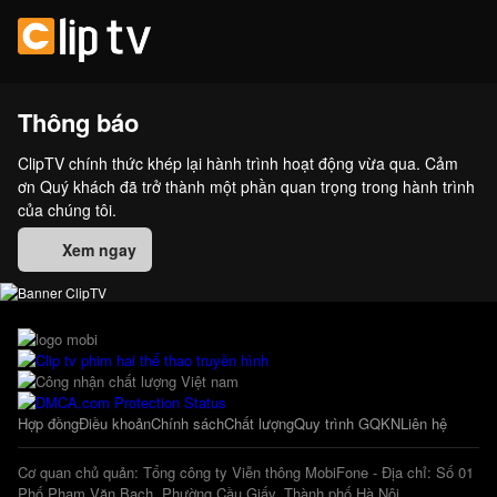
Thông báo
ClipTV chính thức khép lại hành trình hoạt động vừa qua. Cảm
ơn Quý khách đã trở thành một phần quan trọng trong hành trình
của chúng tôi.
Xem ngay
Hợp đồng
Điều khoản
Chính sách
Chất lượng
Quy trình GQKN
Liên hệ
Cơ quan chủ quản: Tổng công ty Viễn thông MobiFone - Địa chỉ: Số 01
Phố Phạm Văn Bạch, Phường Cầu Giấy, Thành phố Hà Nội.