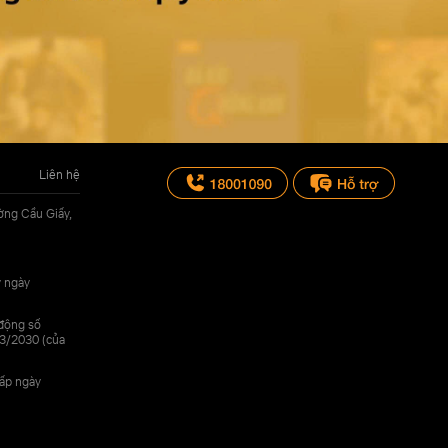
Liên hệ
ờng Cầu Giấy,
y ngày
 động số
3/2030 (của
cấp ngày