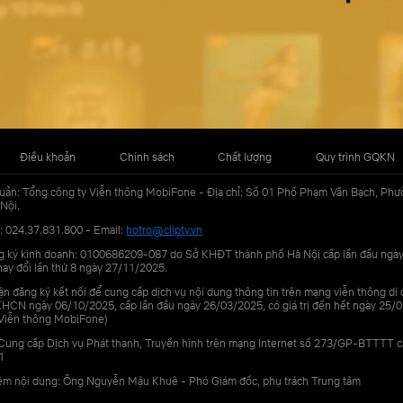
Điều khoản
Chính sách
Chất lượng
Quy trình GQKN
uản: Tổng công ty Viễn thông MobiFone - Địa chỉ: Số 01 Phố Phạm Văn Bạch, Phư
Nội.
: 024.37.831.800 - Email:
hotro@cliptv.vn
g ký kinh doanh: 0100686209-087 do Sở KHĐT thành phố Hà Nội cấp lần đầu ngà
ay đổi lần thứ 8 ngày 27/11/2025.
n đăng ký kết nối để cung cấp dịch vụ nội dung thông tin trên mạng viễn thông di
N ngày 06/10/2025, cấp lần đầu ngày 26/03/2025, có giá trị đến hết ngày 25/0
Viễn thông MobiFone)
Cung cấp Dịch vụ Phát thanh, Truyền hình trên mạng Internet số 273/GP-BTTTT 
1
iệm nội dung: Ông Nguyễn Mậu Khuê - Phó Giám đốc, phụ trách Trung tâm