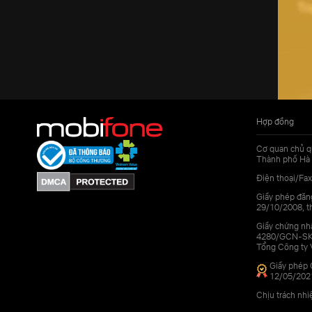
Hợp đồng
Cơ quan chủ q
Thành phố Hà 
Điện thoại/Fax
Giấy phép đăn
29/10/2008, th
Giấy chứng nhậ
4280/GCN-SKHC
Tổng Công ty 
Giấy phép 
12/05/202
Chịu trách nh