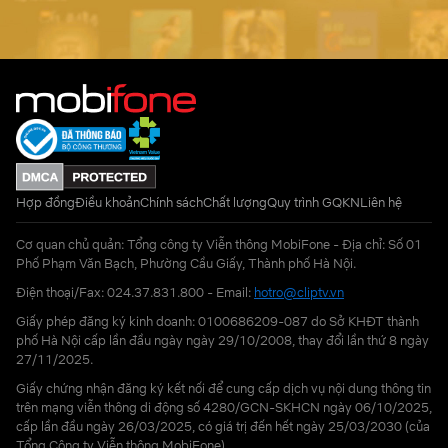
Hợp đồng
Điều khoản
Chính sách
Chất lượng
Quy trình GQKN
Liên hệ
Cơ quan chủ quản: Tổng công ty Viễn thông MobiFone - Địa chỉ: Số 01
Phố Phạm Văn Bạch, Phường Cầu Giấy, Thành phố Hà Nội.
Điện thoại/Fax: 024.37.831.800 - Email:
hotro@cliptv.vn
Giấy phép đăng ký kinh doanh: 0100686209-087 do Sở KHĐT thành
phố Hà Nội cấp lần đầu ngày ngày 29/10/2008, thay đổi lần thứ 8 ngày
27/11/2025.
Giấy chứng nhận đăng ký kết nối để cung cấp dịch vụ nội dung thông tin
trên mạng viễn thông di động số 4280/GCN-SKHCN ngày 06/10/2025,
cấp lần đầu ngày 26/03/2025, có giá trị đến hết ngày 25/03/2030 (của
Tổng Công ty Viễn thông MobiFone)