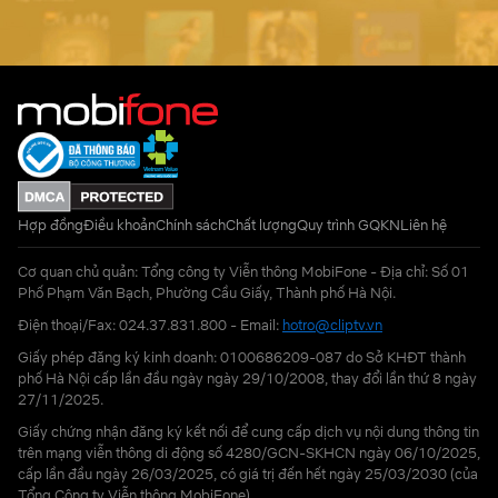
Hợp đồng
Điều khoản
Chính sách
Chất lượng
Quy trình GQKN
Liên hệ
Cơ quan chủ quản: Tổng công ty Viễn thông MobiFone - Địa chỉ: Số 01
Phố Phạm Văn Bạch, Phường Cầu Giấy, Thành phố Hà Nội.
Điện thoại/Fax: 024.37.831.800 - Email:
hotro@cliptv.vn
Giấy phép đăng ký kinh doanh: 0100686209-087 do Sở KHĐT thành
phố Hà Nội cấp lần đầu ngày ngày 29/10/2008, thay đổi lần thứ 8 ngày
27/11/2025.
Giấy chứng nhận đăng ký kết nối để cung cấp dịch vụ nội dung thông tin
trên mạng viễn thông di động số 4280/GCN-SKHCN ngày 06/10/2025,
cấp lần đầu ngày 26/03/2025, có giá trị đến hết ngày 25/03/2030 (của
Tổng Công ty Viễn thông MobiFone)