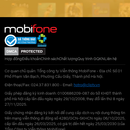
Hợp đồng
Điều khoản
Chính sách
Chất lượng
Quy trình GQKN
Liên hệ
Cơ quan chủ quản: Tổng công ty Viễn thông MobiFone - Địa chỉ: Số 01
Phố Phạm Văn Bạch, Phường Cầu Giấy, Thành phố Hà Nội.
Điện thoại/Fax: 024.37.831.800 - Email:
hotro@cliptv.vn
Giấy phép đăng ký kinh doanh: 0100686209-087 do Sở KHĐT thành
phố Hà Nội cấp lần đầu ngày ngày 29/10/2008, thay đổi lần thứ 8 ngày
27/11/2025.
Giấy chứng nhận đăng ký kết nối để cung cấp dịch vụ nội dung thông tin
trên mạng viễn thông di động số 4280/GCN-SKHCN ngày 06/10/2025,
cấp lần đầu ngày 26/03/2025, có giá trị đến hết ngày 25/03/2030 (của
Tổng Công ty Viễn thông MobiFone)