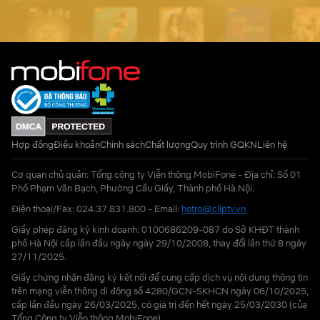
Hợp đồng
Điều khoản
Chính sách
Chất lượng
Quy trình GQKN
Liên hệ
Cơ quan chủ quản: Tổng công ty Viễn thông MobiFone - Địa chỉ: Số 01
Phố Phạm Văn Bạch, Phường Cầu Giấy, Thành phố Hà Nội.
Điện thoại/Fax: 024.37.831.800 - Email:
hotro@cliptv.vn
Giấy phép đăng ký kinh doanh: 0100686209-087 do Sở KHĐT thành
phố Hà Nội cấp lần đầu ngày ngày 29/10/2008, thay đổi lần thứ 8 ngày
27/11/2025.
Giấy chứng nhận đăng ký kết nối để cung cấp dịch vụ nội dung thông tin
trên mạng viễn thông di động số 4280/GCN-SKHCN ngày 06/10/2025,
cấp lần đầu ngày 26/03/2025, có giá trị đến hết ngày 25/03/2030 (của
Tổng Công ty Viễn thông MobiFone)