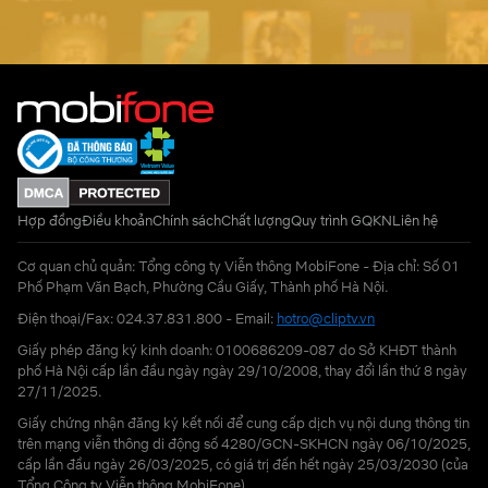
Hợp đồng
Điều khoản
Chính sách
Chất lượng
Quy trình GQKN
Liên hệ
Cơ quan chủ quản: Tổng công ty Viễn thông MobiFone - Địa chỉ: Số 01
Phố Phạm Văn Bạch, Phường Cầu Giấy, Thành phố Hà Nội.
Điện thoại/Fax: 024.37.831.800 - Email:
hotro@cliptv.vn
Giấy phép đăng ký kinh doanh: 0100686209-087 do Sở KHĐT thành
phố Hà Nội cấp lần đầu ngày ngày 29/10/2008, thay đổi lần thứ 8 ngày
27/11/2025.
Giấy chứng nhận đăng ký kết nối để cung cấp dịch vụ nội dung thông tin
trên mạng viễn thông di động số 4280/GCN-SKHCN ngày 06/10/2025,
cấp lần đầu ngày 26/03/2025, có giá trị đến hết ngày 25/03/2030 (của
Tổng Công ty Viễn thông MobiFone)