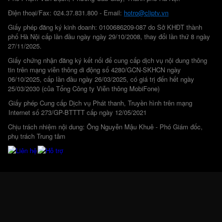
Điện thoại/Fax: 024.37.831.800 - Email:
hotro@cliptv.vn
Giấy phép đăng ký kinh doanh: 0100686209-087 do Sở KHĐT thành
phố Hà Nội cấp lần đầu ngày ngày 29/10/2008, thay đổi lần thứ 8 ngày
27/11/2025.
Giấy chứng nhận đăng ký kết nối để cung cấp dịch vụ nội dung thông
tin trên mạng viễn thông di động số 4280/GCN-SKHCN ngày
06/10/2025, cấp lần đầu ngày 26/03/2025, có giá trị đến hết ngày
25/03/2030 (của Tổng Công ty Viễn thông MobiFone)
Giấy phép Cung cấp Dịch vụ Phát thanh, Truyền hình trên mạng
Internet số 273/GP-BTTTT cấp ngày 12/05/2021
Chịu trách nhiệm nội dung: Ông Nguyễn Mậu Khuê - Phó Giám đốc,
phụ trách Trung tâm