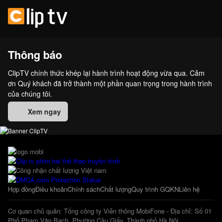
Thông báo
ClipTV chính thức khép lại hành trình hoạt động vừa qua. Cảm
ơn Quý khách đã trở thành một phần quan trọng trong hành trình
của chúng tôi.
Xem ngay
Hợp đồng
Điều khoản
Chính sách
Chất lượng
Quy trình GQKN
Liên hệ
Cơ quan chủ quản: Tổng công ty Viễn thông MobiFone - Địa chỉ: Số 01
Phố Phạm Văn Bạch, Phường Cầu Giấy, Thành phố Hà Nội.