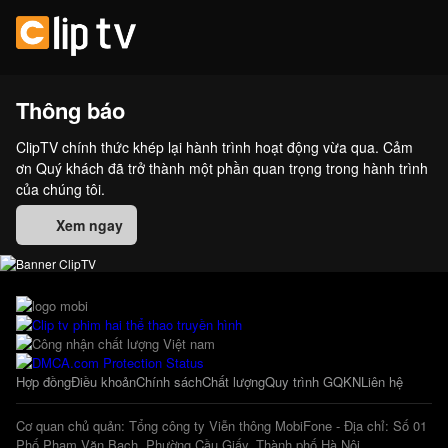
Thông báo
ClipTV chính thức khép lại hành trình hoạt động vừa qua. Cảm
ơn Quý khách đã trở thành một phần quan trọng trong hành trình
của chúng tôi.
Xem ngay
Hợp đồng
Điều khoản
Chính sách
Chất lượng
Quy trình GQKN
Liên hệ
Cơ quan chủ quản: Tổng công ty Viễn thông MobiFone - Địa chỉ: Số 01
Phố Phạm Văn Bạch, Phường Cầu Giấy, Thành phố Hà Nội.