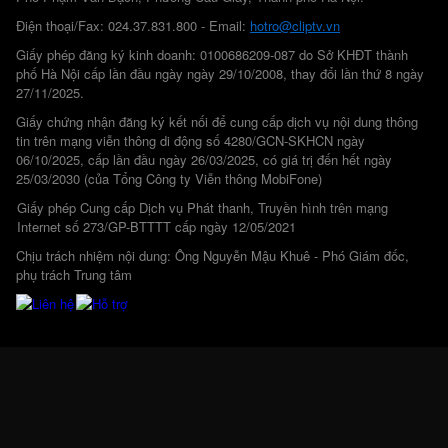
Điện thoại/Fax: 024.37.831.800 - Email:
hotro@cliptv.vn
Giấy phép đăng ký kinh doanh: 0100686209-087 do Sở KHĐT thành
phố Hà Nội cấp lần đầu ngày ngày 29/10/2008, thay đổi lần thứ 8 ngày
27/11/2025.
Giấy chứng nhận đăng ký kết nối để cung cấp dịch vụ nội dung thông
tin trên mạng viễn thông di động số 4280/GCN-SKHCN ngày
06/10/2025, cấp lần đầu ngày 26/03/2025, có giá trị đến hết ngày
25/03/2030 (của Tổng Công ty Viễn thông MobiFone)
Giấy phép Cung cấp Dịch vụ Phát thanh, Truyền hình trên mạng
Internet số 273/GP-BTTTT cấp ngày 12/05/2021
Chịu trách nhiệm nội dung: Ông Nguyễn Mậu Khuê - Phó Giám đốc,
phụ trách Trung tâm