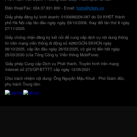
Điện thoại/Fax: 024.37.831.800 - Email:
hotro@cliptv.vn
Giấy phép đăng ký kinh doanh: 0100686209-087 do Sở KHĐT thành
phố Hà Nội cấp lần đầu ngày ngày 29/10/2008, thay đổi lần thứ 8 ngày
27/11/2025.
Giấy chứng nhận đăng ký kết nối để cung cấp dịch vụ nội dung thông
tin trên mạng viễn thông di động số 4280/GCN-SKHCN ngày
06/10/2025, cấp lần đầu ngày 26/03/2025, có giá trị đến hết ngày
25/03/2030 (của Tổng Công ty Viễn thông MobiFone)
Giấy phép Cung cấp Dịch vụ Phát thanh, Truyền hình trên mạng
Internet số 273/GP-BTTTT cấp ngày 12/05/2021
Chịu trách nhiệm nội dung: Ông Nguyễn Mậu Khuê - Phó Giám đốc,
phụ trách Trung tâm