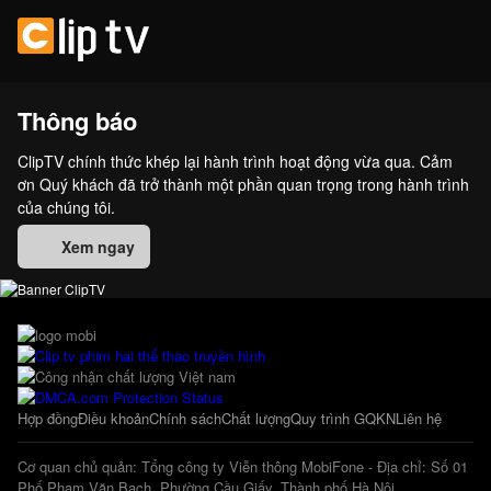
Thông báo
ClipTV chính thức khép lại hành trình hoạt động vừa qua. Cảm
ơn Quý khách đã trở thành một phần quan trọng trong hành trình
của chúng tôi.
Xem ngay
Hợp đồng
Điều khoản
Chính sách
Chất lượng
Quy trình GQKN
Liên hệ
Cơ quan chủ quản: Tổng công ty Viễn thông MobiFone - Địa chỉ: Số 01
Phố Phạm Văn Bạch, Phường Cầu Giấy, Thành phố Hà Nội.