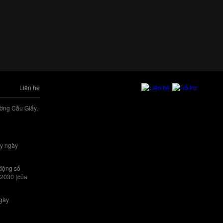
Liên hệ
ờng Cầu Giấy,
y ngày
 động số
/2030 (của
ngày