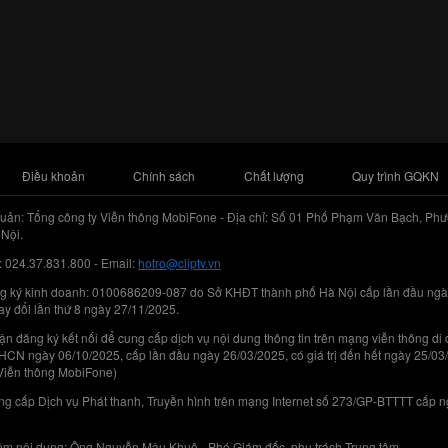
Điều khoản
Chính sách
Chất lượng
Quy trình GQKN
uản: Tổng công ty Viễn thông MobiFone - Địa chỉ: Số 01 Phố Phạm Văn Bạch, Phư
Nội.
: 024.37.831.800 - Email:
hotro@cliptv.vn
g ký kinh doanh: 0100686209-087 do Sở KHĐT thành phố Hà Nội cấp lần đầu ngà
ay đổi lần thứ 8 ngày 27/11/2025.
n đăng ký kết nối để cung cấp dịch vụ nội dung thông tin trên mạng viễn thông di
N ngày 06/10/2025, cấp lần đầu ngày 26/03/2025, có giá trị đến hết ngày 25/03
Viễn thông MobiFone)
g cấp Dịch vụ Phát thanh, Truyền hình trên mạng Internet số 273/GP-BTTTT cấp 
iệm nội dung: Ông Nguyễn Mậu Khuê - Phó Giám đốc, phụ trách Trung tâm