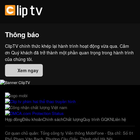
Thông báo
ClipTV chính thức khép lại hành trình hoạt động vừa qua. Cảm
ơn Quý khách đã trở thành một phần quan trọng trong hành trình
của chúng tôi.
Xem ngay
Hợp đồng
Điều khoản
Chính sách
Chất lượng
Quy trình GQKN
Liên hệ
Cơ quan chủ quản: Tổng công ty Viễn thông MobiFone - Địa chỉ: Số 01
Phố Phạm Văn Bạch, Phường Cầu Giấy, Thành phố Hà Nội.