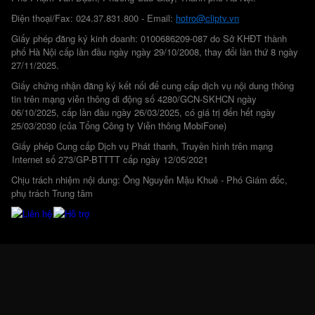
Điện thoại/Fax: 024.37.831.800 - Email:
hotro@cliptv.vn
Giấy phép đăng ký kinh doanh: 0100686209-087 do Sở KHĐT thành
phố Hà Nội cấp lần đầu ngày ngày 29/10/2008, thay đổi lần thứ 8 ngày
27/11/2025.
Giấy chứng nhận đăng ký kết nối để cung cấp dịch vụ nội dung thông
tin trên mạng viễn thông di động số 4280/GCN-SKHCN ngày
06/10/2025, cấp lần đầu ngày 26/03/2025, có giá trị đến hết ngày
25/03/2030 (của Tổng Công ty Viễn thông MobiFone)
Giấy phép Cung cấp Dịch vụ Phát thanh, Truyền hình trên mạng
Internet số 273/GP-BTTTT cấp ngày 12/05/2021
Chịu trách nhiệm nội dung: Ông Nguyễn Mậu Khuê - Phó Giám đốc,
phụ trách Trung tâm