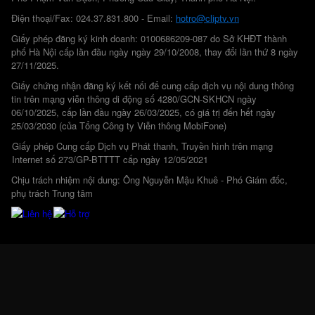
Điện thoại/Fax: 024.37.831.800 - Email:
hotro@cliptv.vn
Giấy phép đăng ký kinh doanh: 0100686209-087 do Sở KHĐT thành
phố Hà Nội cấp lần đầu ngày ngày 29/10/2008, thay đổi lần thứ 8 ngày
27/11/2025.
Giấy chứng nhận đăng ký kết nối để cung cấp dịch vụ nội dung thông
tin trên mạng viễn thông di động số 4280/GCN-SKHCN ngày
06/10/2025, cấp lần đầu ngày 26/03/2025, có giá trị đến hết ngày
25/03/2030 (của Tổng Công ty Viễn thông MobiFone)
Giấy phép Cung cấp Dịch vụ Phát thanh, Truyền hình trên mạng
Internet số 273/GP-BTTTT cấp ngày 12/05/2021
Chịu trách nhiệm nội dung: Ông Nguyễn Mậu Khuê - Phó Giám đốc,
phụ trách Trung tâm