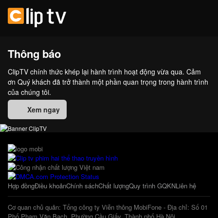
Thông báo
ClipTV chính thức khép lại hành trình hoạt động vừa qua. Cảm
ơn Quý khách đã trở thành một phần quan trọng trong hành trình
của chúng tôi.
Xem ngay
Hợp đồng
Điều khoản
Chính sách
Chất lượng
Quy trình GQKN
Liên hệ
Cơ quan chủ quản: Tổng công ty Viễn thông MobiFone - Địa chỉ: Số 01
Phố Phạm Văn Bạch, Phường Cầu Giấy, Thành phố Hà Nội.