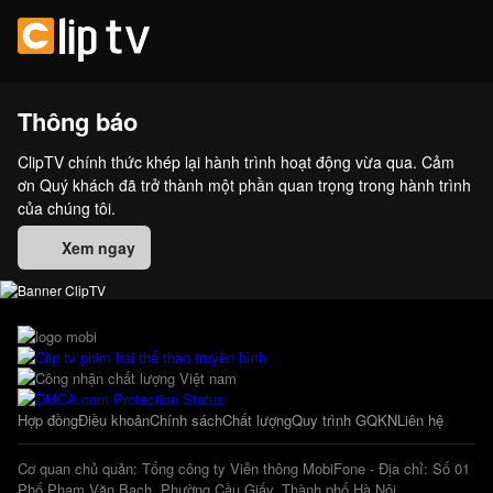
Thông báo
ClipTV chính thức khép lại hành trình hoạt động vừa qua. Cảm
ơn Quý khách đã trở thành một phần quan trọng trong hành trình
của chúng tôi.
Xem ngay
Hợp đồng
Điều khoản
Chính sách
Chất lượng
Quy trình GQKN
Liên hệ
Cơ quan chủ quản: Tổng công ty Viễn thông MobiFone - Địa chỉ: Số 01
Phố Phạm Văn Bạch, Phường Cầu Giấy, Thành phố Hà Nội.