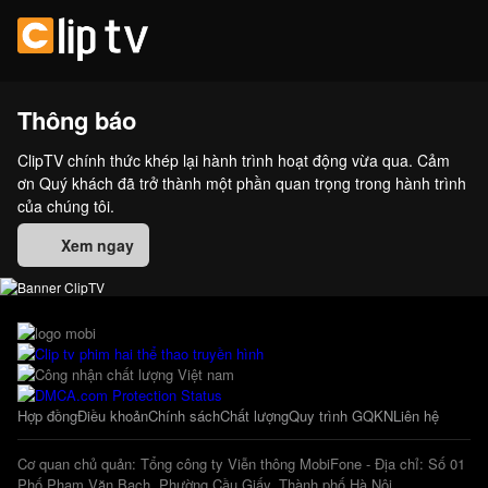
Thông báo
ClipTV chính thức khép lại hành trình hoạt động vừa qua. Cảm
ơn Quý khách đã trở thành một phần quan trọng trong hành trình
của chúng tôi.
Xem ngay
Hợp đồng
Điều khoản
Chính sách
Chất lượng
Quy trình GQKN
Liên hệ
Cơ quan chủ quản: Tổng công ty Viễn thông MobiFone - Địa chỉ: Số 01
Phố Phạm Văn Bạch, Phường Cầu Giấy, Thành phố Hà Nội.