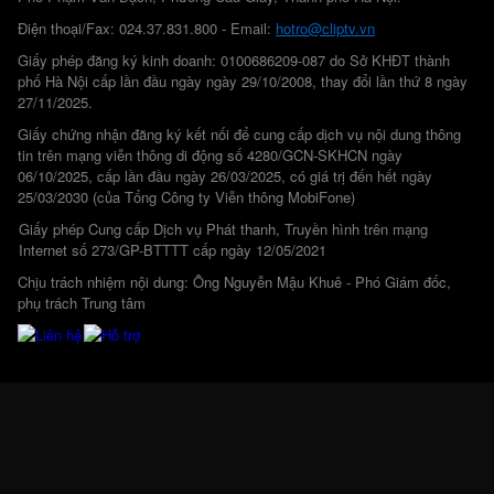
Điện thoại/Fax: 024.37.831.800 - Email:
hotro@cliptv.vn
Giấy phép đăng ký kinh doanh: 0100686209-087 do Sở KHĐT thành
phố Hà Nội cấp lần đầu ngày ngày 29/10/2008, thay đổi lần thứ 8 ngày
27/11/2025.
Giấy chứng nhận đăng ký kết nối để cung cấp dịch vụ nội dung thông
tin trên mạng viễn thông di động số 4280/GCN-SKHCN ngày
06/10/2025, cấp lần đầu ngày 26/03/2025, có giá trị đến hết ngày
25/03/2030 (của Tổng Công ty Viễn thông MobiFone)
Giấy phép Cung cấp Dịch vụ Phát thanh, Truyền hình trên mạng
Internet số 273/GP-BTTTT cấp ngày 12/05/2021
Chịu trách nhiệm nội dung: Ông Nguyễn Mậu Khuê - Phó Giám đốc,
phụ trách Trung tâm