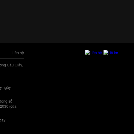
Liên hệ
ờng Cầu Giấy,
y ngày
 động số
/2030 (của
ngày