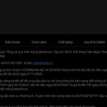
Điều khoản
Chính sách
Chất lượng
Quy trình GQKN
uản: Tổng công ty Viễn thông MobiFone - Địa chỉ: Số 01 Phố Phạm Văn Bạch, Phư
Nội.
: 024.37.831.800 - Email:
hotro@cliptv.vn
g ký kinh doanh: 0100686209-087 do Sở KHĐT thành phố Hà Nội cấp lần đầu ngà
ay đổi lần thứ 8 ngày 27/11/2025.
n đăng ký kết nối để cung cấp dịch vụ nội dung thông tin trên mạng viễn thông di
N ngày 06/10/2025, cấp lần đầu ngày 26/03/2025, có giá trị đến hết ngày 25/03
Viễn thông MobiFone)
g cấp Dịch vụ Phát thanh, Truyền hình trên mạng Internet số 273/GP-BTTTT cấp 
iệm nội dung: Ông Nguyễn Mậu Khuê - Phó Giám đốc, phụ trách Trung tâm