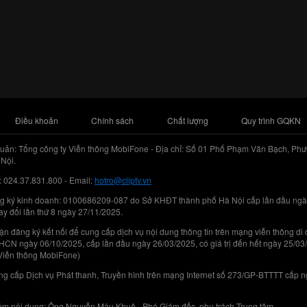
Điều khoản
Chính sách
Chất lượng
Quy trình GQKN
uản: Tổng công ty Viễn thông MobiFone - Địa chỉ: Số 01 Phố Phạm Văn Bạch, Phư
Nội.
: 024.37.831.800 - Email:
hotro@cliptv.vn
g ký kinh doanh: 0100686209-087 do Sở KHĐT thành phố Hà Nội cấp lần đầu ngà
ay đổi lần thứ 8 ngày 27/11/2025.
n đăng ký kết nối để cung cấp dịch vụ nội dung thông tin trên mạng viễn thông di
N ngày 06/10/2025, cấp lần đầu ngày 26/03/2025, có giá trị đến hết ngày 25/03
Viễn thông MobiFone)
g cấp Dịch vụ Phát thanh, Truyền hình trên mạng Internet số 273/GP-BTTTT cấp 
iệm nội dung: Ông Nguyễn Mậu Khuê - Phó Giám đốc, phụ trách Trung tâm