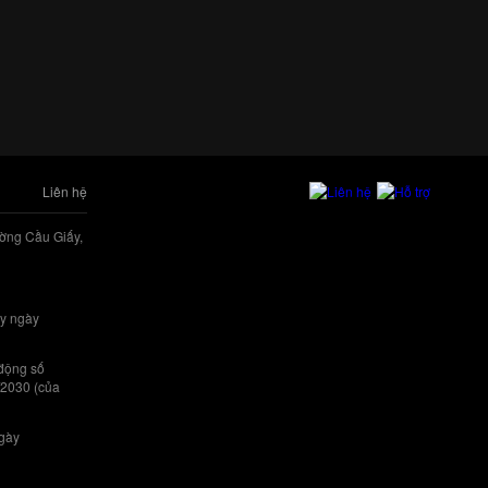
Liên hệ
ờng Cầu Giấy,
y ngày
 động số
/2030 (của
ngày