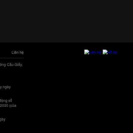
Liên hệ
ờng Cầu Giấy,
y ngày
 động số
/2030 (của
ngày