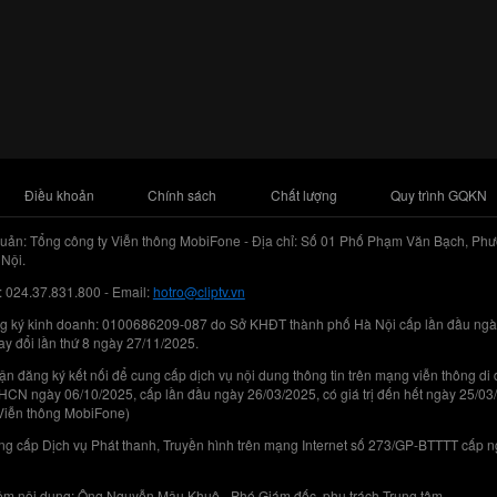
Điều khoản
Chính sách
Chất lượng
Quy trình GQKN
uản: Tổng công ty Viễn thông MobiFone - Địa chỉ: Số 01 Phố Phạm Văn Bạch, Phư
Nội.
: 024.37.831.800 - Email:
hotro@cliptv.vn
g ký kinh doanh: 0100686209-087 do Sở KHĐT thành phố Hà Nội cấp lần đầu ngà
ay đổi lần thứ 8 ngày 27/11/2025.
n đăng ký kết nối để cung cấp dịch vụ nội dung thông tin trên mạng viễn thông di
N ngày 06/10/2025, cấp lần đầu ngày 26/03/2025, có giá trị đến hết ngày 25/03
Viễn thông MobiFone)
g cấp Dịch vụ Phát thanh, Truyền hình trên mạng Internet số 273/GP-BTTTT cấp 
iệm nội dung: Ông Nguyễn Mậu Khuê - Phó Giám đốc, phụ trách Trung tâm