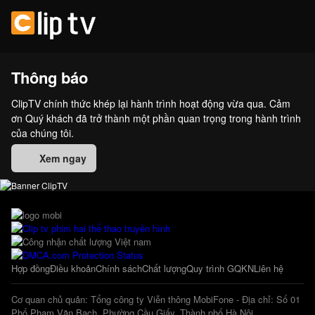
Thông báo
ClipTV chính thức khép lại hành trình hoạt động vừa qua. Cảm
ơn Quý khách đã trở thành một phần quan trọng trong hành trình
của chúng tôi.
Xem ngay
Hợp đồng
Điều khoản
Chính sách
Chất lượng
Quy trình GQKN
Liên hệ
Cơ quan chủ quản: Tổng công ty Viễn thông MobiFone - Địa chỉ: Số 01
Phố Phạm Văn Bạch, Phường Cầu Giấy, Thành phố Hà Nội.