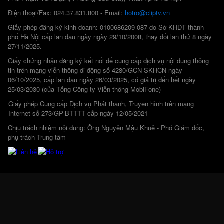
Điện thoại/Fax: 024.37.831.800 - Email:
hotro@cliptv.vn
Giấy phép đăng ký kinh doanh: 0100686209-087 do Sở KHĐT thành
phố Hà Nội cấp lần đầu ngày ngày 29/10/2008, thay đổi lần thứ 8 ngày
27/11/2025.
Giấy chứng nhận đăng ký kết nối để cung cấp dịch vụ nội dung thông
tin trên mạng viễn thông di động số 4280/GCN-SKHCN ngày
06/10/2025, cấp lần đầu ngày 26/03/2025, có giá trị đến hết ngày
25/03/2030 (của Tổng Công ty Viễn thông MobiFone)
Giấy phép Cung cấp Dịch vụ Phát thanh, Truyền hình trên mạng
Internet số 273/GP-BTTTT cấp ngày 12/05/2021
Chịu trách nhiệm nội dung: Ông Nguyễn Mậu Khuê - Phó Giám đốc,
phụ trách Trung tâm