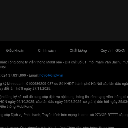
Điều khoản
Chính sách
Chất lượng
Quy trình GQKN
uản: Tổng công ty Viễn thông MobiFone - Địa chỉ: Số 01 Phố Phạm Văn Bạch, Phư
Nội.
: 024.37.831.800 - Email:
hotro@cliptv.vn
g ký kinh doanh: 0100686209-087 do Sở KHĐT thành phố Hà Nội cấp lần đầu ngà
ay đổi lần thứ 8 ngày 27/11/2025.
n đăng ký kết nối để cung cấp dịch vụ nội dung thông tin trên mạng viễn thông di
N ngày 06/10/2025, cấp lần đầu ngày 26/03/2025, có giá trị đến hết ngày 25/03
Viễn thông MobiFone)
g cấp Dịch vụ Phát thanh, Truyền hình trên mạng Internet số 273/GP-BTTTT cấp 
iệm nội dung: Ông Nguyễn Mậu Khuê - Phó Giám đốc, phụ trách Trung tâm