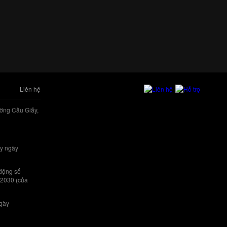
Liên hệ
ờng Cầu Giấy,
y ngày
 động số
/2030 (của
ngày