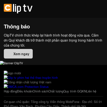
Thông báo
ClipTV chính thức khép lại hành trình hoạt động vừa qua. Cảm
ơn Quý khách đã trở thành một phần quan trọng trong hành trình
của chúng tôi.
Xem ngay
Hợp đồng
Điều khoản
Chính sách
Chất lượng
Quy trình GQKN
Liên hệ
Cơ quan chủ quản: Tổng công ty Viễn thông MobiFone - Địa chỉ: Số 01
Phố Phạm Văn Bạch, Phường Cầu Giấy, Thành phố Hà Nội.