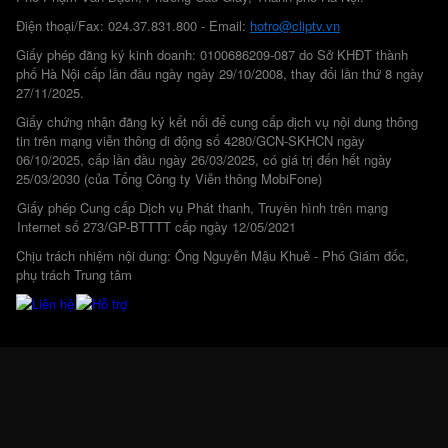
Điện thoại/Fax: 024.37.831.800 - Email:
hotro@cliptv.vn
Giấy phép đăng ký kinh doanh: 0100686209-087 do Sở KHĐT thành
phố Hà Nội cấp lần đầu ngày ngày 29/10/2008, thay đổi lần thứ 8 ngày
27/11/2025.
Giấy chứng nhận đăng ký kết nối để cung cấp dịch vụ nội dung thông
tin trên mạng viễn thông di động số 4280/GCN-SKHCN ngày
06/10/2025, cấp lần đầu ngày 26/03/2025, có giá trị đến hết ngày
25/03/2030 (của Tổng Công ty Viễn thông MobiFone)
Giấy phép Cung cấp Dịch vụ Phát thanh, Truyền hình trên mạng
Internet số 273/GP-BTTTT cấp ngày 12/05/2021
Chịu trách nhiệm nội dung: Ông Nguyễn Mậu Khuê - Phó Giám đốc,
phụ trách Trung tâm