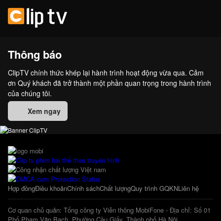
Thông báo
ClipTV chính thức khép lại hành trình hoạt động vừa qua. Cảm
ơn Quý khách đã trở thành một phần quan trọng trong hành trình
của chúng tôi.
Xem ngay
Hợp đồng
Điều khoản
Chính sách
Chất lượng
Quy trình GQKN
Liên hệ
Cơ quan chủ quản: Tổng công ty Viễn thông MobiFone - Địa chỉ: Số 01
Phố Phạm Văn Bạch, Phường Cầu Giấy, Thành phố Hà Nội.