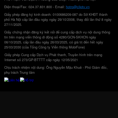
Điện thoại/Fax: 024.37.831.800 - Email:
hotro@cliptv.vn
Giấy phép đăng ký kinh doanh: 0100686209-087 do Sở KHĐT thành
phố Hà Nội cấp lần đầu ngày ngày 29/10/2008, thay đổi lần thứ 8 ngày
27/11/2025.
Giấy chứng nhận đăng ký kết nối để cung cấp dịch vụ nội dung thông
tin trên mạng viễn thông di động số 4280/GCN-SKHCN ngày
06/10/2025, cấp lần đầu ngày 26/03/2025, có giá trị đến hết ngày
25/03/2030 (của Tổng Công ty Viễn thông MobiFone)
Giấy phép Cung cấp Dịch vụ Phát thanh, Truyền hình trên mạng
Internet số 273/GP-BTTTT cấp ngày 12/05/2021
Chịu trách nhiệm nội dung: Ông Nguyễn Mậu Khuê - Phó Giám đốc,
phụ trách Trung tâm