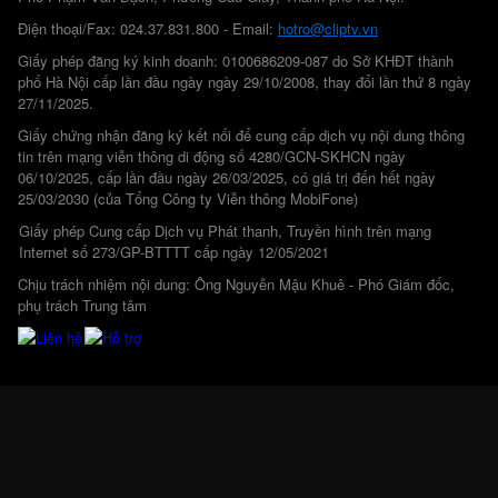
Điện thoại/Fax: 024.37.831.800 - Email:
hotro@cliptv.vn
Giấy phép đăng ký kinh doanh: 0100686209-087 do Sở KHĐT thành
phố Hà Nội cấp lần đầu ngày ngày 29/10/2008, thay đổi lần thứ 8 ngày
27/11/2025.
Giấy chứng nhận đăng ký kết nối để cung cấp dịch vụ nội dung thông
tin trên mạng viễn thông di động số 4280/GCN-SKHCN ngày
06/10/2025, cấp lần đầu ngày 26/03/2025, có giá trị đến hết ngày
25/03/2030 (của Tổng Công ty Viễn thông MobiFone)
Giấy phép Cung cấp Dịch vụ Phát thanh, Truyền hình trên mạng
Internet số 273/GP-BTTTT cấp ngày 12/05/2021
Chịu trách nhiệm nội dung: Ông Nguyễn Mậu Khuê - Phó Giám đốc,
phụ trách Trung tâm