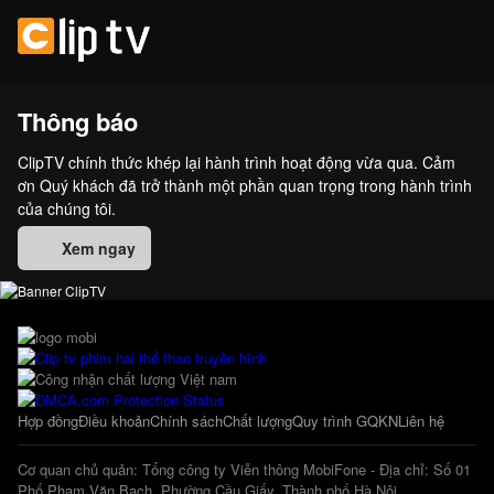
Thông báo
ClipTV chính thức khép lại hành trình hoạt động vừa qua. Cảm
ơn Quý khách đã trở thành một phần quan trọng trong hành trình
của chúng tôi.
Xem ngay
Hợp đồng
Điều khoản
Chính sách
Chất lượng
Quy trình GQKN
Liên hệ
Cơ quan chủ quản: Tổng công ty Viễn thông MobiFone - Địa chỉ: Số 01
Phố Phạm Văn Bạch, Phường Cầu Giấy, Thành phố Hà Nội.