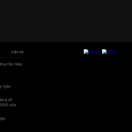
Liên hệ
ờng Cầu Giấy,
y ngày
 động số
/2030 (của
ngày