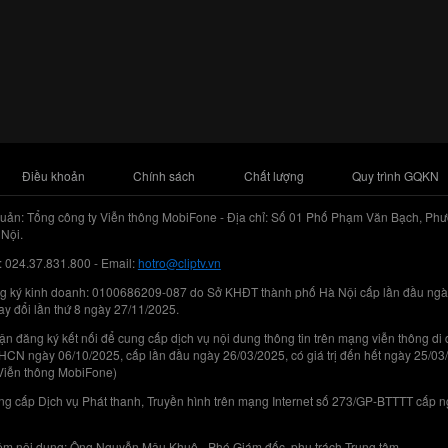
Điều khoản
Chính sách
Chất lượng
Quy trình GQKN
uản: Tổng công ty Viễn thông MobiFone - Địa chỉ: Số 01 Phố Phạm Văn Bạch, Phư
Nội.
: 024.37.831.800 - Email:
hotro@cliptv.vn
g ký kinh doanh: 0100686209-087 do Sở KHĐT thành phố Hà Nội cấp lần đầu ngà
ay đổi lần thứ 8 ngày 27/11/2025.
n đăng ký kết nối để cung cấp dịch vụ nội dung thông tin trên mạng viễn thông di
N ngày 06/10/2025, cấp lần đầu ngày 26/03/2025, có giá trị đến hết ngày 25/03
Viễn thông MobiFone)
g cấp Dịch vụ Phát thanh, Truyền hình trên mạng Internet số 273/GP-BTTTT cấp 
iệm nội dung: Ông Nguyễn Mậu Khuê - Phó Giám đốc, phụ trách Trung tâm