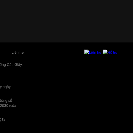
Liên hệ
ờng Cầu Giấy,
y ngày
 động số
/2030 (của
ngày