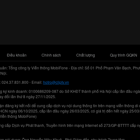
Điều khoản
Chính sách
Chất lượng
Quy trình GQKN
uản: Tổng công ty Viễn thông MobiFone - Địa chỉ: Số 01 Phố Phạm Văn Bạch, Phư
Nội.
: 024.37.831.800 - Email:
hotro@cliptv.vn
g ký kinh doanh: 0100686209-087 do Sở KHĐT thành phố Hà Nội cấp lần đầu ngà
ay đổi lần thứ 8 ngày 27/11/2025.
n đăng ký kết nối để cung cấp dịch vụ nội dung thông tin trên mạng viễn thông di
N ngày 06/10/2025, cấp lần đầu ngày 26/03/2025, có giá trị đến hết ngày 25/03
Viễn thông MobiFone)
g cấp Dịch vụ Phát thanh, Truyền hình trên mạng Internet số 273/GP-BTTTT cấp 
iệm nội dung: Ông Nguyễn Mậu Khuê - Phó Giám đốc, phụ trách Trung tâm