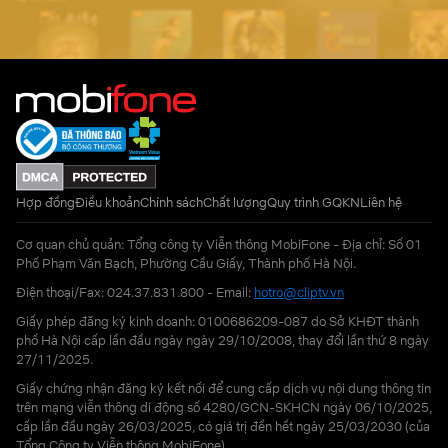
Hợp đồng
Điều khoản
Chính sách
Chất lượng
Quy trình GQKN
Liên hệ
Cơ quan chủ quản: Tổng công ty Viễn thông MobiFone - Địa chỉ: Số 01
Phố Phạm Văn Bạch, Phường Cầu Giấy, Thành phố Hà Nội.
Điện thoại/Fax: 024.37.831.800 - Email:
hotro@cliptv.vn
Giấy phép đăng ký kinh doanh: 0100686209-087 do Sở KHĐT thành
phố Hà Nội cấp lần đầu ngày ngày 29/10/2008, thay đổi lần thứ 8 ngày
27/11/2025.
Giấy chứng nhận đăng ký kết nối để cung cấp dịch vụ nội dung thông tin
trên mạng viễn thông di động số 4280/GCN-SKHCN ngày 06/10/2025,
cấp lần đầu ngày 26/03/2025, có giá trị đến hết ngày 25/03/2030 (của
Tổng Công ty Viễn thông MobiFone)