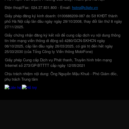
Điện thoại/Fax: 024.37.831.800 - Email:
hotro@cliptv.vn
Giấy phép đăng ký kinh doanh: 0100686209-087 do Sở KHĐT thành
phố Hà Nội cấp lần đầu ngày ngày 29/10/2008, thay đổi lần thứ 8 ngày
27/11/2025.
Giấy chứng nhận đăng ký kết nối để cung cấp dịch vụ nội dung thông
tin trên mạng viễn thông di động số 4280/GCN-SKHCN ngày
06/10/2025, cấp lần đầu ngày 26/03/2025, có giá trị đến hết ngày
25/03/2030 (của Tổng Công ty Viễn thông MobiFone)
Giấy phép Cung cấp Dịch vụ Phát thanh, Truyền hình trên mạng
Internet số 273/GP-BTTTT cấp ngày 12/05/2021
Chịu trách nhiệm nội dung: Ông Nguyễn Mậu Khuê - Phó Giám đốc,
phụ trách Trung tâm