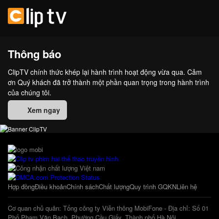
Thông báo
ClipTV chính thức khép lại hành trình hoạt động vừa qua. Cảm
ơn Quý khách đã trở thành một phần quan trọng trong hành trình
của chúng tôi.
Xem ngay
Hợp đồng
Điều khoản
Chính sách
Chất lượng
Quy trình GQKN
Liên hệ
Cơ quan chủ quản: Tổng công ty Viễn thông MobiFone - Địa chỉ: Số 01
Phố Phạm Văn Bạch, Phường Cầu Giấy, Thành phố Hà Nội.