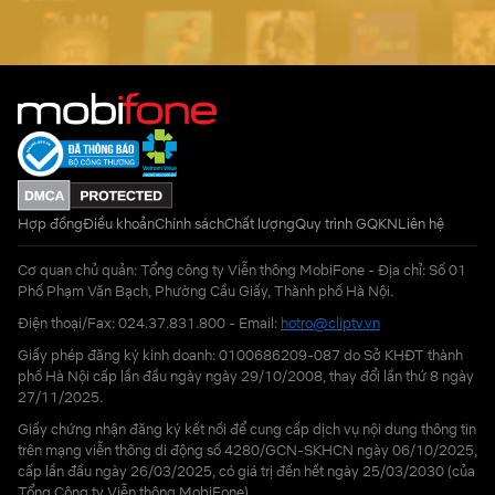
Hợp đồng
Điều khoản
Chính sách
Chất lượng
Quy trình GQKN
Liên hệ
Cơ quan chủ quản: Tổng công ty Viễn thông MobiFone - Địa chỉ: Số 01
Phố Phạm Văn Bạch, Phường Cầu Giấy, Thành phố Hà Nội.
Điện thoại/Fax: 024.37.831.800 - Email:
hotro@cliptv.vn
Giấy phép đăng ký kinh doanh: 0100686209-087 do Sở KHĐT thành
phố Hà Nội cấp lần đầu ngày ngày 29/10/2008, thay đổi lần thứ 8 ngày
27/11/2025.
Giấy chứng nhận đăng ký kết nối để cung cấp dịch vụ nội dung thông tin
trên mạng viễn thông di động số 4280/GCN-SKHCN ngày 06/10/2025,
cấp lần đầu ngày 26/03/2025, có giá trị đến hết ngày 25/03/2030 (của
Tổng Công ty Viễn thông MobiFone)