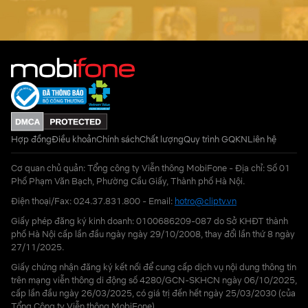
Hợp đồng
Điều khoản
Chính sách
Chất lượng
Quy trình GQKN
Liên hệ
Cơ quan chủ quản: Tổng công ty Viễn thông MobiFone - Địa chỉ: Số 01
Phố Phạm Văn Bạch, Phường Cầu Giấy, Thành phố Hà Nội.
Điện thoại/Fax: 024.37.831.800 - Email:
hotro@cliptv.vn
Giấy phép đăng ký kinh doanh: 0100686209-087 do Sở KHĐT thành
phố Hà Nội cấp lần đầu ngày ngày 29/10/2008, thay đổi lần thứ 8 ngày
27/11/2025.
Giấy chứng nhận đăng ký kết nối để cung cấp dịch vụ nội dung thông tin
trên mạng viễn thông di động số 4280/GCN-SKHCN ngày 06/10/2025,
cấp lần đầu ngày 26/03/2025, có giá trị đến hết ngày 25/03/2030 (của
Tổng Công ty Viễn thông MobiFone)