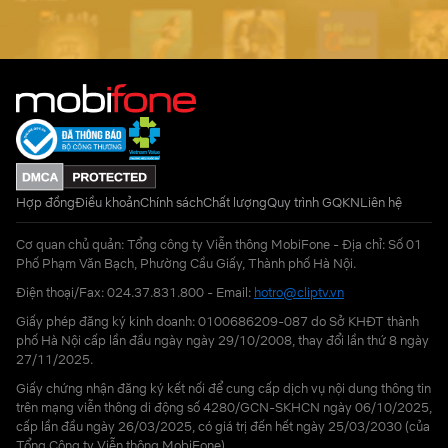
Hợp đồng
Điều khoản
Chính sách
Chất lượng
Quy trình GQKN
Liên hệ
Cơ quan chủ quản: Tổng công ty Viễn thông MobiFone - Địa chỉ: Số 01
Phố Phạm Văn Bạch, Phường Cầu Giấy, Thành phố Hà Nội.
Điện thoại/Fax: 024.37.831.800 - Email:
hotro@cliptv.vn
Giấy phép đăng ký kinh doanh: 0100686209-087 do Sở KHĐT thành
phố Hà Nội cấp lần đầu ngày ngày 29/10/2008, thay đổi lần thứ 8 ngày
27/11/2025.
Giấy chứng nhận đăng ký kết nối để cung cấp dịch vụ nội dung thông tin
trên mạng viễn thông di động số 4280/GCN-SKHCN ngày 06/10/2025,
cấp lần đầu ngày 26/03/2025, có giá trị đến hết ngày 25/03/2030 (của
Tổng Công ty Viễn thông MobiFone)