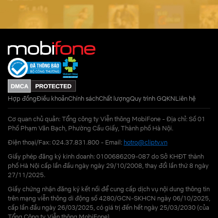
Hợp đồng
Điều khoản
Chính sách
Chất lượng
Quy trình GQKN
Liên hệ
Cơ quan chủ quản: Tổng công ty Viễn thông MobiFone - Địa chỉ: Số 01
Phố Phạm Văn Bạch, Phường Cầu Giấy, Thành phố Hà Nội.
Điện thoại/Fax: 024.37.831.800 - Email:
hotro@cliptv.vn
Giấy phép đăng ký kinh doanh: 0100686209-087 do Sở KHĐT thành
phố Hà Nội cấp lần đầu ngày ngày 29/10/2008, thay đổi lần thứ 8 ngày
27/11/2025.
Giấy chứng nhận đăng ký kết nối để cung cấp dịch vụ nội dung thông tin
trên mạng viễn thông di động số 4280/GCN-SKHCN ngày 06/10/2025,
cấp lần đầu ngày 26/03/2025, có giá trị đến hết ngày 25/03/2030 (của
Tổng Công ty Viễn thông MobiFone)