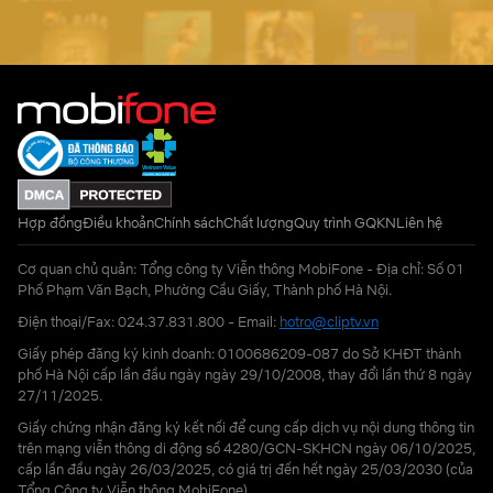
Hợp đồng
Điều khoản
Chính sách
Chất lượng
Quy trình GQKN
Liên hệ
Cơ quan chủ quản: Tổng công ty Viễn thông MobiFone - Địa chỉ: Số 01
Phố Phạm Văn Bạch, Phường Cầu Giấy, Thành phố Hà Nội.
Điện thoại/Fax: 024.37.831.800 - Email:
hotro@cliptv.vn
Giấy phép đăng ký kinh doanh: 0100686209-087 do Sở KHĐT thành
phố Hà Nội cấp lần đầu ngày ngày 29/10/2008, thay đổi lần thứ 8 ngày
27/11/2025.
Giấy chứng nhận đăng ký kết nối để cung cấp dịch vụ nội dung thông tin
trên mạng viễn thông di động số 4280/GCN-SKHCN ngày 06/10/2025,
cấp lần đầu ngày 26/03/2025, có giá trị đến hết ngày 25/03/2030 (của
Tổng Công ty Viễn thông MobiFone)