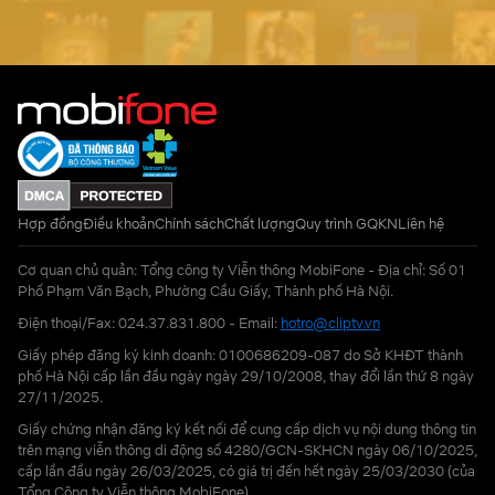
Hợp đồng
Điều khoản
Chính sách
Chất lượng
Quy trình GQKN
Liên hệ
Cơ quan chủ quản: Tổng công ty Viễn thông MobiFone - Địa chỉ: Số 01
Phố Phạm Văn Bạch, Phường Cầu Giấy, Thành phố Hà Nội.
Điện thoại/Fax: 024.37.831.800 - Email:
hotro@cliptv.vn
Giấy phép đăng ký kinh doanh: 0100686209-087 do Sở KHĐT thành
phố Hà Nội cấp lần đầu ngày ngày 29/10/2008, thay đổi lần thứ 8 ngày
27/11/2025.
Giấy chứng nhận đăng ký kết nối để cung cấp dịch vụ nội dung thông tin
trên mạng viễn thông di động số 4280/GCN-SKHCN ngày 06/10/2025,
cấp lần đầu ngày 26/03/2025, có giá trị đến hết ngày 25/03/2030 (của
Tổng Công ty Viễn thông MobiFone)