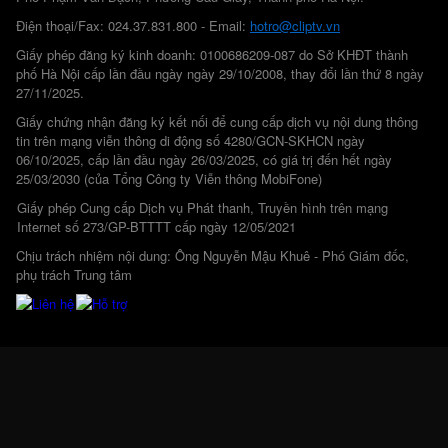
Điện thoại/Fax: 024.37.831.800 - Email:
hotro@cliptv.vn
Giấy phép đăng ký kinh doanh: 0100686209-087 do Sở KHĐT thành
phố Hà Nội cấp lần đầu ngày ngày 29/10/2008, thay đổi lần thứ 8 ngày
27/11/2025.
Giấy chứng nhận đăng ký kết nối để cung cấp dịch vụ nội dung thông
tin trên mạng viễn thông di động số 4280/GCN-SKHCN ngày
06/10/2025, cấp lần đầu ngày 26/03/2025, có giá trị đến hết ngày
25/03/2030 (của Tổng Công ty Viễn thông MobiFone)
Giấy phép Cung cấp Dịch vụ Phát thanh, Truyền hình trên mạng
Internet số 273/GP-BTTTT cấp ngày 12/05/2021
Chịu trách nhiệm nội dung: Ông Nguyễn Mậu Khuê - Phó Giám đốc,
phụ trách Trung tâm