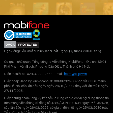
Hợp đồng
Điều khoản
Chính sách
Chất lượng
Quy trình GQKN
Liên hệ
Cơ quan chủ quản: Tổng công ty Viễn thông MobiFone - Địa chỉ: Số 01
Phố Phạm Văn Bạch, Phường Cầu Giấy, Thành phố Hà Nội.
Điện thoại/Fax: 024.37.831.800 - Email:
hotro@cliptv.vn
Giấy phép đăng ký kinh doanh: 0100686209-087 do Sở KHĐT thành
phố Hà Nội cấp lần đầu ngày ngày 29/10/2008, thay đổi lần thứ 8 ngày
27/11/2025.
Giấy chứng nhận đăng ký kết nối để cung cấp dịch vụ nội dung thông tin
trên mạng viễn thông di động số 4280/GCN-SKHCN ngày 06/10/2025,
cấp lần đầu ngày 26/03/2025, có giá trị đến hết ngày 25/03/2030 (của
Tổng Công ty Viễn thông MobiFone)