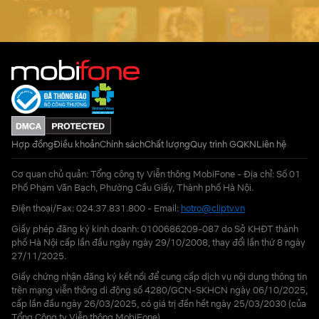
Hợp đồng
Điều khoản
Chính sách
Chất lượng
Quy trình GQKN
Liên hệ
Cơ quan chủ quản: Tổng công ty Viễn thông MobiFone - Địa chỉ: Số 01
Phố Phạm Văn Bạch, Phường Cầu Giấy, Thành phố Hà Nội.
Điện thoại/Fax: 024.37.831.800 - Email:
hotro@cliptv.vn
Giấy phép đăng ký kinh doanh: 0100686209-087 do Sở KHĐT thành
phố Hà Nội cấp lần đầu ngày ngày 29/10/2008, thay đổi lần thứ 8 ngày
27/11/2025.
Giấy chứng nhận đăng ký kết nối để cung cấp dịch vụ nội dung thông tin
trên mạng viễn thông di động số 4280/GCN-SKHCN ngày 06/10/2025,
cấp lần đầu ngày 26/03/2025, có giá trị đến hết ngày 25/03/2030 (của
Tổng Công ty Viễn thông MobiFone)