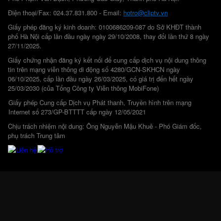
Điện thoại/Fax: 024.37.831.800 - Email:
hotro@cliptv.vn
Giấy phép đăng ký kinh doanh: 0100686209-087 do Sở KHĐT thành
phố Hà Nội cấp lần đầu ngày ngày 29/10/2008, thay đổi lần thứ 8 ngày
27/11/2025.
Giấy chứng nhận đăng ký kết nối để cung cấp dịch vụ nội dung thông
tin trên mạng viễn thông di động số 4280/GCN-SKHCN ngày
06/10/2025, cấp lần đầu ngày 26/03/2025, có giá trị đến hết ngày
25/03/2030 (của Tổng Công ty Viễn thông MobiFone)
Giấy phép Cung cấp Dịch vụ Phát thanh, Truyền hình trên mạng
Internet số 273/GP-BTTTT cấp ngày 12/05/2021
Chịu trách nhiệm nội dung: Ông Nguyễn Mậu Khuê - Phó Giám đốc,
phụ trách Trung tâm