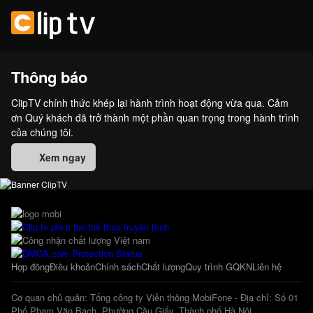
Thông báo
ClipTV chính thức khép lại hành trình hoạt động vừa qua. Cảm
ơn Quý khách đã trở thành một phần quan trọng trong hành trình
của chúng tôi.
Xem ngay
Hợp đồng
Điều khoản
Chính sách
Chất lượng
Quy trình GQKN
Liên hệ
Cơ quan chủ quản: Tổng công ty Viễn thông MobiFone - Địa chỉ: Số 01
Phố Phạm Văn Bạch, Phường Cầu Giấy, Thành phố Hà Nội.