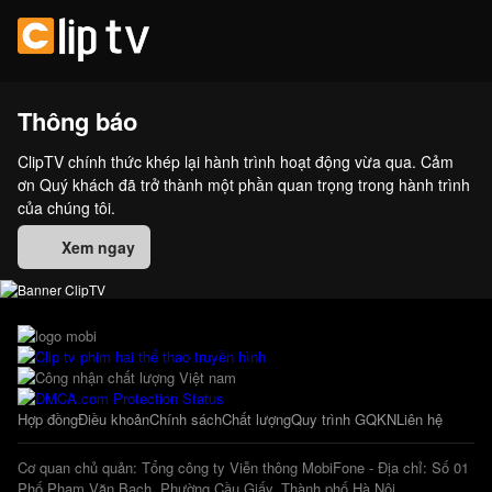
Thông báo
ClipTV chính thức khép lại hành trình hoạt động vừa qua. Cảm
ơn Quý khách đã trở thành một phần quan trọng trong hành trình
của chúng tôi.
Xem ngay
Hợp đồng
Điều khoản
Chính sách
Chất lượng
Quy trình GQKN
Liên hệ
Cơ quan chủ quản: Tổng công ty Viễn thông MobiFone - Địa chỉ: Số 01
Phố Phạm Văn Bạch, Phường Cầu Giấy, Thành phố Hà Nội.