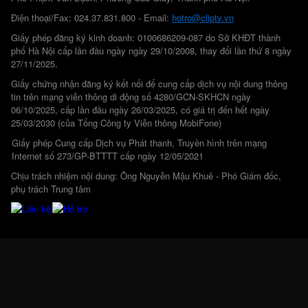
Điện thoại/Fax: 024.37.831.800 - Email:
hotro@cliptv.vn
Giấy phép đăng ký kinh doanh: 0100686209-087 do Sở KHĐT thành
phố Hà Nội cấp lần đầu ngày ngày 29/10/2008, thay đổi lần thứ 8 ngày
27/11/2025.
Giấy chứng nhận đăng ký kết nối để cung cấp dịch vụ nội dung thông
tin trên mạng viễn thông di động số 4280/GCN-SKHCN ngày
06/10/2025, cấp lần đầu ngày 26/03/2025, có giá trị đến hết ngày
25/03/2030 (của Tổng Công ty Viễn thông MobiFone)
Giấy phép Cung cấp Dịch vụ Phát thanh, Truyền hình trên mạng
Internet số 273/GP-BTTTT cấp ngày 12/05/2021
Chịu trách nhiệm nội dung: Ông Nguyễn Mậu Khuê - Phó Giám đốc,
phụ trách Trung tâm