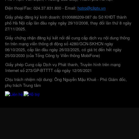
Điện thoại/Fax: 024.37.831.800 - Email:
hotro@cliptv.vn
Giấy phép đăng ký kinh doanh: 0100686209-087 do Sở KHĐT thành
phố Hà Nội cấp lần đầu ngày ngày 29/10/2008, thay đổi lần thứ 8 ngày
27/11/2025.
Giấy chứng nhận đăng ký kết nối để cung cấp dịch vụ nội dung thông
tin trên mạng viễn thông di động số 4280/GCN-SKHCN ngày
06/10/2025, cấp lần đầu ngày 26/03/2025, có giá trị đến hết ngày
25/03/2030 (của Tổng Công ty Viễn thông MobiFone)
Giấy phép Cung cấp Dịch vụ Phát thanh, Truyền hình trên mạng
Internet số 273/GP-BTTTT cấp ngày 12/05/2021
Chịu trách nhiệm nội dung: Ông Nguyễn Mậu Khuê - Phó Giám đốc,
phụ trách Trung tâm