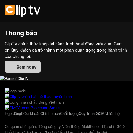
Thông báo
ClipTV chính thức khép lại hành trình hoạt động vừa qua. Cảm
ơn Quý khách đã trở thành một phần quan trọng trong hành trình
của chúng tôi.
Xem ngay
Hợp đồng
Điều khoản
Chính sách
Chất lượng
Quy trình GQKN
Liên hệ
Cơ quan chủ quản: Tổng công ty Viễn thông MobiFone - Địa chỉ: Số 01
Phố Phạm Văn Bạch, Phường Cầu Giấy, Thành phố Hà Nội.