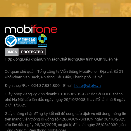
Hợp đồng
Điều khoản
Chính sách
Chất lượng
Quy trình GQKN
Liên hệ
Cơ quan chủ quản: Tổng công ty Viễn thông MobiFone - Địa chỉ: Số 01
Phố Phạm Văn Bạch, Phường Cầu Giấy, Thành phố Hà Nội.
Điện thoại/Fax: 024.37.831.800 - Email:
hotro@cliptv.vn
Giấy phép đăng ký kinh doanh: 0100686209-087 do Sở KHĐT thành
phố Hà Nội cấp lần đầu ngày ngày 29/10/2008, thay đổi lần thứ 8 ngày
27/11/2025.
Giấy chứng nhận đăng ký kết nối để cung cấp dịch vụ nội dung thông tin
trên mạng viễn thông di động số 4280/GCN-SKHCN ngày 06/10/2025,
cấp lần đầu ngày 26/03/2025, có giá trị đến hết ngày 25/03/2030 (của
Tổng Công ty Viễn thông MobiFone)