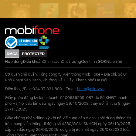
Hợp đồng
Điều khoản
Chính sách
Chất lượng
Quy trình GQKN
Liên hệ
Cơ quan chủ quản: Tổng công ty Viễn thông MobiFone - Địa chỉ: Số 01
Phố Phạm Văn Bạch, Phường Cầu Giấy, Thành phố Hà Nội.
Điện thoại/Fax: 024.37.831.800 - Email:
hotro@cliptv.vn
Giấy phép đăng ký kinh doanh: 0100686209-087 do Sở KHĐT thành
phố Hà Nội cấp lần đầu ngày ngày 29/10/2008, thay đổi lần thứ 8 ngày
27/11/2025.
Giấy chứng nhận đăng ký kết nối để cung cấp dịch vụ nội dung thông tin
trên mạng viễn thông di động số 4280/GCN-SKHCN ngày 06/10/2025,
cấp lần đầu ngày 26/03/2025, có giá trị đến hết ngày 25/03/2030 (của
Tổng Công ty Viễn thông MobiFone)