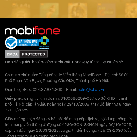
Hợp đồng
Điều khoản
Chính sách
Chất lượng
Quy trình GQKN
Liên hệ
Cơ quan chủ quản: Tổng công ty Viễn thông MobiFone - Địa chỉ: Số 01
Phố Phạm Văn Bạch, Phường Cầu Giấy, Thành phố Hà Nội.
Điện thoại/Fax: 024.37.831.800 - Email:
hotro@cliptv.vn
Giấy phép đăng ký kinh doanh: 0100686209-087 do Sở KHĐT thành
phố Hà Nội cấp lần đầu ngày ngày 29/10/2008, thay đổi lần thứ 8 ngày
27/11/2025.
Giấy chứng nhận đăng ký kết nối để cung cấp dịch vụ nội dung thông tin
trên mạng viễn thông di động số 4280/GCN-SKHCN ngày 06/10/2025,
cấp lần đầu ngày 26/03/2025, có giá trị đến hết ngày 25/03/2030 (của
Tổng Công ty Viễn thông MobiFone)