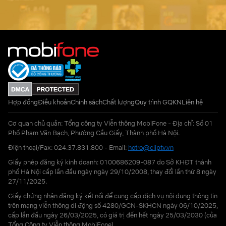
Hợp đồng
Điều khoản
Chính sách
Chất lượng
Quy trình GQKN
Liên hệ
Cơ quan chủ quản: Tổng công ty Viễn thông MobiFone - Địa chỉ: Số 01
Phố Phạm Văn Bạch, Phường Cầu Giấy, Thành phố Hà Nội.
Điện thoại/Fax: 024.37.831.800 - Email:
hotro@cliptv.vn
Giấy phép đăng ký kinh doanh: 0100686209-087 do Sở KHĐT thành
phố Hà Nội cấp lần đầu ngày ngày 29/10/2008, thay đổi lần thứ 8 ngày
27/11/2025.
Giấy chứng nhận đăng ký kết nối để cung cấp dịch vụ nội dung thông tin
trên mạng viễn thông di động số 4280/GCN-SKHCN ngày 06/10/2025,
cấp lần đầu ngày 26/03/2025, có giá trị đến hết ngày 25/03/2030 (của
Tổng Công ty Viễn thông MobiFone)