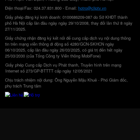
Điện thoại/Fax: 024.37.831.800 - Email:
hotro@cliptv.vn
Giấy phép đăng ký kinh doanh: 0100686209-087 do Sở KHĐT thành
phố Hà Nội cấp lần đầu ngày ngày 29/10/2008, thay đổi lần thứ 8 ngày
27/11/2025.
Giấy chứng nhận đăng ký kết nối để cung cấp dịch vụ nội dung thông
tin trên mạng viễn thông di động số 4280/GCN-SKHCN ngày
06/10/2025, cấp lần đầu ngày 26/03/2025, có giá trị đến hết ngày
25/03/2030 (của Tổng Công ty Viễn thông MobiFone)
Giấy phép Cung cấp Dịch vụ Phát thanh, Truyền hình trên mạng
Internet số 273/GP-BTTTT cấp ngày 12/05/2021
Chịu trách nhiệm nội dung: Ông Nguyễn Mậu Khuê - Phó Giám đốc,
phụ trách Trung tâm