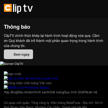
Thông báo
ClipTV chính thức khép lại hành trình hoạt động vừa qua. Cảm
ơn Quý khách đã trở thành một phần quan trọng trong hành trình
của chúng tôi.
Xem ngay
Hợp đồng
Điều khoản
Chính sách
Chất lượng
Quy trình GQKN
Liên hệ
Cơ quan chủ quản: Tổng công ty Viễn thông MobiFone - Địa chỉ: Số 01
Phố Phạm Văn Bạch, Phường Cầu Giấy, Thành phố Hà Nội.