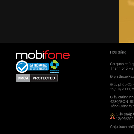
Hợp đồng
Cơ quan chủ q
Thành phố Hà 
Điện thoại/Fax
Giấy phép đăn
29/10/2008, th
Giấy chứng nhậ
4280/GCN-SKHC
Tổng Công ty 
Giấy phép 
12/05/202
Chịu trách nh