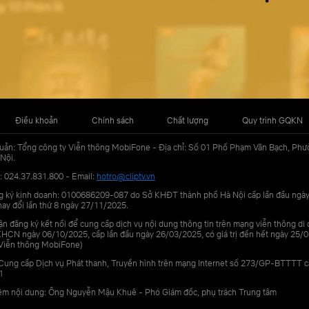
Điều khoản
Chính sách
Chất lượng
Quy trình GQKN
uản: Tổng công ty Viễn thông MobiFone - Địa chỉ: Số 01 Phố Phạm Văn Bạch, Phư
Nội.
: 024.37.831.800 - Email:
hotro@cliptv.vn
g ký kinh doanh: 0100686209-087 do Sở KHĐT thành phố Hà Nội cấp lần đầu ngà
ay đổi lần thứ 8 ngày 27/11/2025.
n đăng ký kết nối để cung cấp dịch vụ nội dung thông tin trên mạng viễn thông di
N ngày 06/10/2025, cấp lần đầu ngày 26/03/2025, có giá trị đến hết ngày 25/0
Viễn thông MobiFone)
Cung cấp Dịch vụ Phát thanh, Truyền hình trên mạng Internet số 273/GP-BTTTT 
1
iệm nội dung: Ông Nguyễn Mậu Khuê - Phó Giám đốc, phụ trách Trung tâm