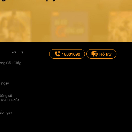
Liên hệ
ờng Cầu Giấy,
y ngày
 động số
3/2030 (của
cấp ngày