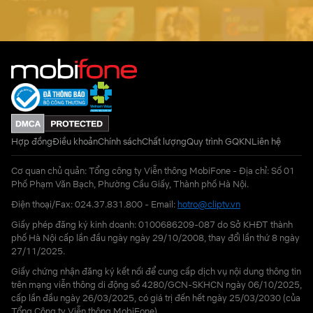
Hợp đồng
Điều khoản
Chính sách
Chất lượng
Quy trình GQKN
Liên hệ
Cơ quan chủ quản: Tổng công ty Viễn thông MobiFone - Địa chỉ: Số 01
Phố Phạm Văn Bạch, Phường Cầu Giấy, Thành phố Hà Nội.
Điện thoại/Fax: 024.37.831.800 - Email:
hotro@cliptv.vn
Giấy phép đăng ký kinh doanh: 0100686209-087 do Sở KHĐT thành
phố Hà Nội cấp lần đầu ngày ngày 29/10/2008, thay đổi lần thứ 8 ngày
27/11/2025.
Giấy chứng nhận đăng ký kết nối để cung cấp dịch vụ nội dung thông tin
trên mạng viễn thông di động số 4280/GCN-SKHCN ngày 06/10/2025,
cấp lần đầu ngày 26/03/2025, có giá trị đến hết ngày 25/03/2030 (của
Tổng Công ty Viễn thông MobiFone)