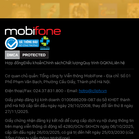
Hợp đồng
Điều khoản
Chính sách
Chất lượng
Quy trình GQKN
Liên hệ
Cơ quan chủ quản: Tổng công ty Viễn thông MobiFone - Địa chỉ: Số 01
Phố Phạm Văn Bạch, Phường Cầu Giấy, Thành phố Hà Nội.
Điện thoại/Fax: 024.37.831.800 - Email:
hotro@cliptv.vn
Giấy phép đăng ký kinh doanh: 0100686209-087 do Sở KHĐT thành
phố Hà Nội cấp lần đầu ngày ngày 29/10/2008, thay đổi lần thứ 8 ngày
27/11/2025.
Giấy chứng nhận đăng ký kết nối để cung cấp dịch vụ nội dung thông tin
trên mạng viễn thông di động số 4280/GCN-SKHCN ngày 06/10/2025,
cấp lần đầu ngày 26/03/2025, có giá trị đến hết ngày 25/03/2030 (của
Tổng Công ty Viễn thông MobiFone)