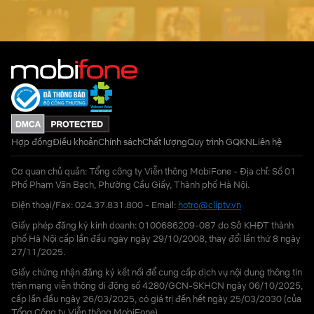
Hợp đồng
Điều khoản
Chính sách
Chất lượng
Quy trình GQKN
Liên hệ
Cơ quan chủ quản: Tổng công ty Viễn thông MobiFone - Địa chỉ: Số 01
Phố Phạm Văn Bạch, Phường Cầu Giấy, Thành phố Hà Nội.
Điện thoại/Fax: 024.37.831.800 - Email:
hotro@cliptv.vn
Giấy phép đăng ký kinh doanh: 0100686209-087 do Sở KHĐT thành
phố Hà Nội cấp lần đầu ngày ngày 29/10/2008, thay đổi lần thứ 8 ngày
27/11/2025.
Giấy chứng nhận đăng ký kết nối để cung cấp dịch vụ nội dung thông tin
trên mạng viễn thông di động số 4280/GCN-SKHCN ngày 06/10/2025,
cấp lần đầu ngày 26/03/2025, có giá trị đến hết ngày 25/03/2030 (của
Tổng Công ty Viễn thông MobiFone)